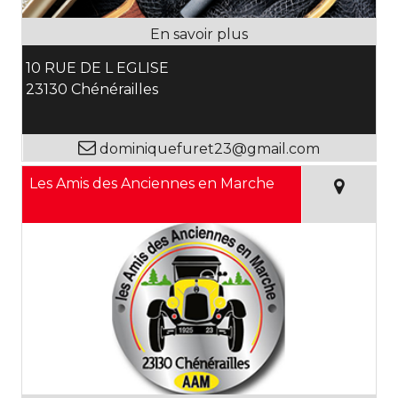
10 RUE DE L EGLISE
23130 Chénérailles
dominiquefuret23@gmail.com
Les Amis des Anciennes en Marche