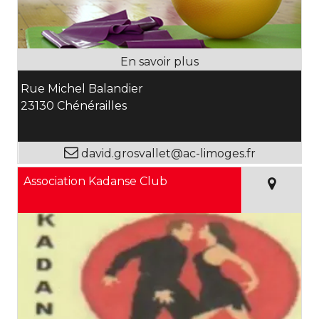
Rue Michel Balandier
23130 Chénérailles
david.grosvallet@ac-limoges.fr
Association Kadanse Club