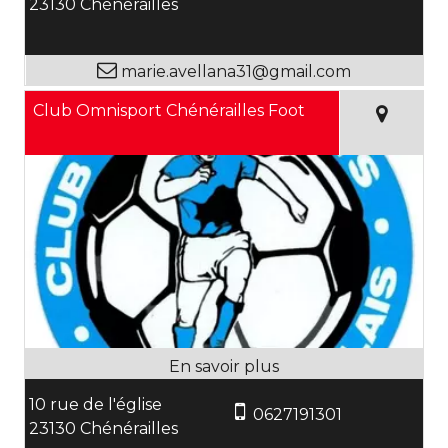
23130 Chénérailles
marie.avellana31@gmail.com
Club Omnisport Chénérailles Foot
10 rue de l'église
0627191301
23130 Chénérailles