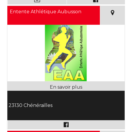
Entente Athlétique Aubusson
23130 Chénérailles