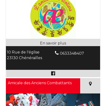
10 Rue de l'église
0633348407
23130 Chénérailles
Amicale des Anciens Combattants