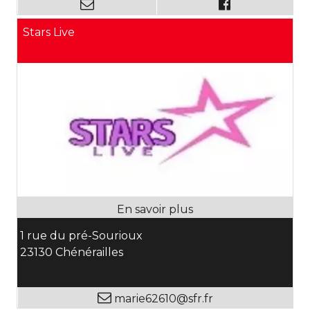
Stars Live
1 rue du pré-Sourioux
23130 Chénérailles
marie62610@sfr.fr