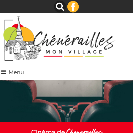
Menu
Chenerailles
Cinéma de