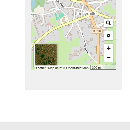
+
−
300 m
Leaflet
| Map data: ©
OpenStreetMap