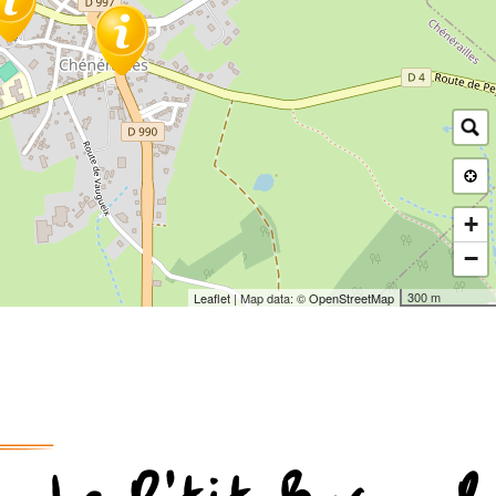
+
−
300 m
Leaflet
| Map data: ©
OpenStreetMap