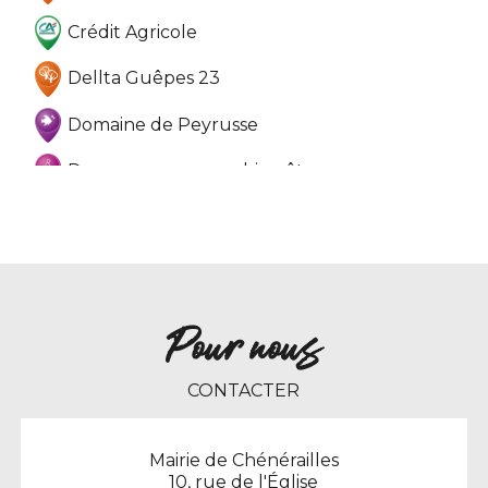
Crédit Agricole
Dellta Guêpes 23
Domaine de Peyrusse
Dyamona massages bien être
EARL Barthot (vente direct viande Bœuf et
Agneau)
EC'NET
EIRL Bruno Gomes (plomberie, électricité…)
Pour nous
Entreprise Kévin Chapuzet
CONTACTER
Etang Communal
Mairie de Chénérailles
Etang communal
10, rue de l'Église