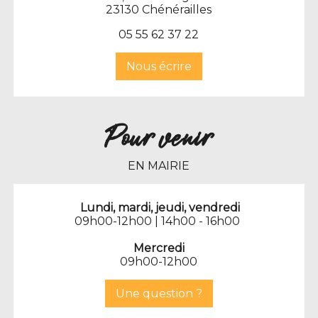
23130 Chénérailles
Fergusson service et réparations vélos
0
5 55 62 37 22
Fish & chips (Food truck)
Nous écrire
Fromagerie Domaine du Chaussidoux
(Marché)
Fruits et légumes (marché)
Pour venir
Gamm Vert
EN MAIRIE
Garage LR Auto
I. Dumay Conseillère Immobilier
Lundi, mardi, jeudi, vendredi
Indépendante
09h00-12h00 | 14h00 - 16h00
Informatique pour tous
Mercredi
09h00-12h00
Joy's diner (food truck)
Une question ?
Just’ Coiff (coiffure à domicile)