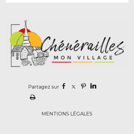
Kouillère (Food truck)
La ch'ti frite 23
La Poste
La Renaissance
Le Coq d’Or
Les trouvailles de Mama
L’Oliveraie (Food truck pizza)
Menuiserie Maudeux
Micro Tract 23
MENTIONS LÉGALES
Miel L. Castin
Mill’Roses