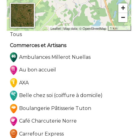
+
−
1 km
Leaflet
| Map data: ©
OpenStreetMap
Tous
Commerces et Artisans
Ambulances Millerot Nuellas
Au bon accueil
AXA
Belle chez soi (coiffure à domicile)
Boulangerie Pâtisserie Tuton
Café Charcuterie Norre
Carrefour Express